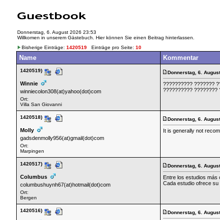
Donnerstag, 6. August 2026 23:53
Willkomen in unserem Gästebuch. Hier können Sie einen Beitrag hinterlassen.
Bisherige Einträge:
1420519
Einträge pro Seite:
10
Name
Kommentar
1420519)
Donnerstag, 6. Augus
Winnie
?????????? ??????? ?
?????????? ???????? 
winniecolon308(at)yahoo(dot)com
Ort:
Villa San Giovanni
1420518)
Donnerstag, 6. August
Molly
It is generally not reco
gadsdenmolly956(at)gmail(dot)com
Ort:
Marpingen
1420517)
Donnerstag, 6. Augus
Columbus
Entre los estudios más 
Cada estudio ofrece su s
columbushuynh67(at)hotmail(dot)com
Ort:
Bergen
1420516)
Donnerstag, 6. August