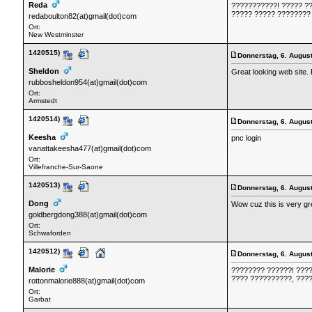
Reda
???????????! ????? ??
????? ????? ????????
redaboulton82(at)gmail(dot)com
Ort:
New Westminster
1420515)
Donnerstag, 6. Augus
Sheldon
Great looking web site.
rubbosheldon954(at)gmail(dot)com
Ort:
Armstedt
1420514)
Donnerstag, 6. Augus
Keesha
pnc login
vanattakeesha477(at)gmail(dot)com
Ort:
Villefranche-Sur-Saone
1420513)
Donnerstag, 6. Augus
Dong
Wow cuz this is very gre
goldbergdong388(at)gmail(dot)com
Ort:
Schwaforden
1420512)
Donnerstag, 6. Augus
Malorie
???????? ??????! ????
???? ??????????, ????
rottonmalorie888(at)gmail(dot)com
Ort:
Garbat