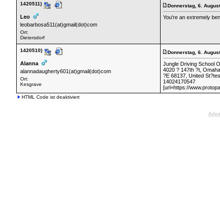
1420511)
Donnerstag, 6. Augus
Leo
You're an extremely bene
leobarbosa511(at)gmail(dot)com
Ort:
Dietersdorf
1420510)
Donnerstag, 6. August
Alanna
Jungle Driving School
4020 ? 147th ?t, Omaha
alannadaugherty601(at)gmail(dot)com
?E 68137, United St?te
Ort:
14024170547
Kesgrave
[url=https://www.protop
HTML Code ist deaktiviert
Adva